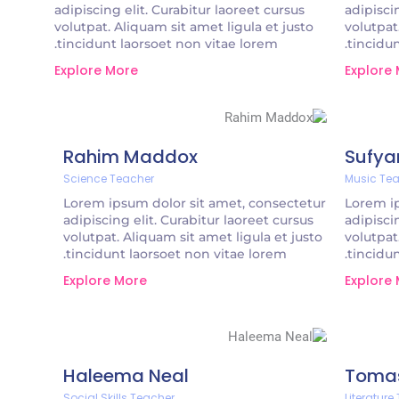
adipiscing elit. Curabitur laoreet cursus
adipisci
volutpat. Aliquam sit amet ligula et justo
volutpat
tincidunt laorsoet non vitae lorem.
tincidun
Explore More
Explore
Rahim Maddox
Sufya
Science Teacher
Music Te
Lorem ipsum dolor sit amet, consectetur
Lorem ip
adipiscing elit. Curabitur laoreet cursus
adipisci
volutpat. Aliquam sit amet ligula et justo
volutpat
tincidunt laorsoet non vitae lorem.
tincidun
Explore More
Explore
Haleema Neal
Toma
Social Skills Teacher
Literature