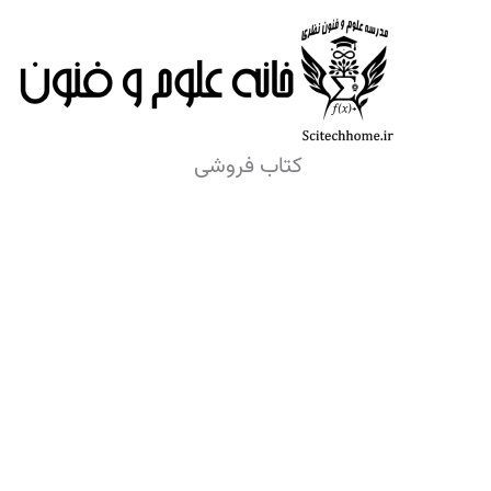
رش
ه
حتوا
کتاب فروشی