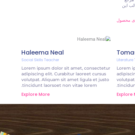
لب این
ی محصول
Haleema Neal
Toma
Social Skills Teacher
Literature
Lorem ipsum dolor sit amet, consectetur
Lorem ip
adipiscing elit. Curabitur laoreet cursus
adipisci
volutpat. Aliquam sit amet ligula et justo
volutpat
tincidunt laorsoet non vitae lorem.
tincidun
Explore More
Explore