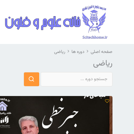
رش
ه
حتوا
صفحه اصلی
دوره ها
ریاضی
ریاضی