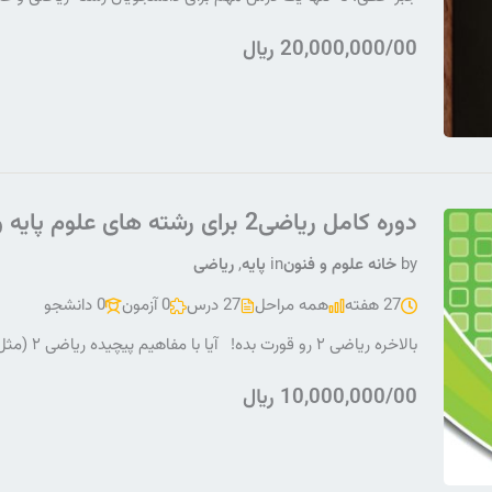
20,000,000/00 ﷼
دوره کامل ریاضی2 برای رشته های علوم پایه و فنی مهندسی
by
خانه علوم و فنون
in
پایه
,
ریاضی
27 هفته
همه مراحل
27 درس
0 آزمون
0 دانشجو
بالاخره ریاضی ۲ رو قورت بده! آیا با مفاهیم پیچیده ریاضی ۲ (مثل انتگرال‌های چندگانه و میدان های برداری)
10,000,000/00 ﷼