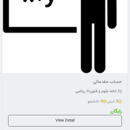
حساب مقدماتی
by
خانه علوم و فنون
in
ریاضی
0 درس
0 دانشجو
رایگان
View Detail