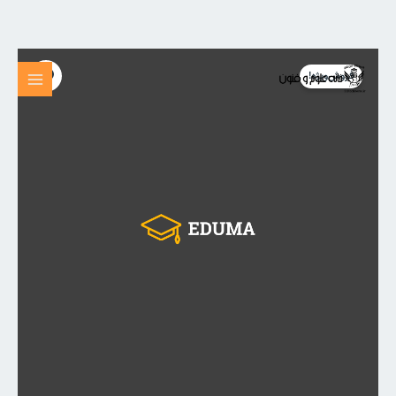
قیمت
قیمت
رش
محصول
اصلی:
فعلی:
ه
6
فروش‌ویژه!
800,000 ریال
700,000 ریال.
حتوا
عدد
بود.