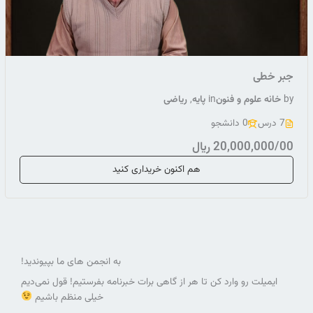
جبر خطی
by
خانه علوم و فنون
in
پایه
,
ریاضی
7 درس
0 دانشجو
20,000,000/00 ﷼
هم اکنون خریداری کنید
به انجمن های ما بپیوندید!
ایمیلت رو وارد کن تا هر از گاهی برات خبرنامه بفرستیم! قول نمی‌دیم
خیلی منظم باشیم