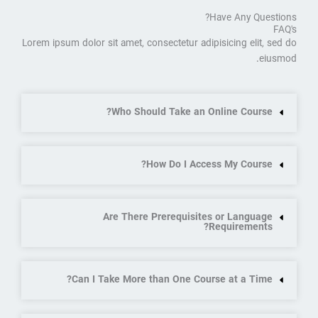
Have Any Questions?
FAQ's
Lorem ipsum dolor sit amet, consectetur adipisicing elit, sed do
eiusmod.
Who Should Take an Online Course?
How Do I Access My Course?
Are There Prerequisites or Language
Requirements?
Can I Take More than One Course at a Time?