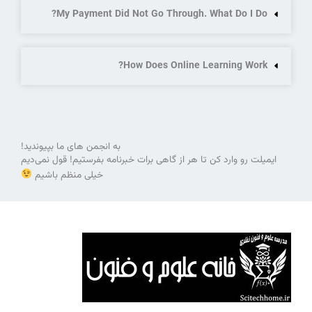
My Payment Did Not Go Through. What Do I Do?
How Does Online Learning Work?
به انجمن های ما بپیوندید!
ایمیلت رو وارد کن تا هر از گاهی برات خبرنامه بفرستیم! قول نمی‌دیم
خیلی منظم باشیم