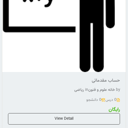
حساب مقدماتی
by
خانه علوم و فنون
in
ریاضی
0 درس
0 دانشجو
رایگان
View Detail