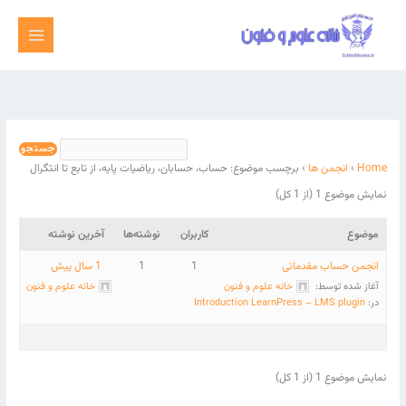
رش
ه
حتوا
Home
›
انجمن ها
›
برچسب موضوع: حساب، حسابان، ریاضیات پایه، از تابع تا انتگرال
نمایش موضوع 1 (از 1 کل)
موضوع
کاربران
نوشته‌ها
آخرین نوشته
انجمن حساب مقدماتی
1
1
1 سال پیش
آغاز شده توسط:
خانه علوم و فنون
خانه علوم و فنون
در:
Introduction LearnPress – LMS plugin
نمایش موضوع 1 (از 1 کل)