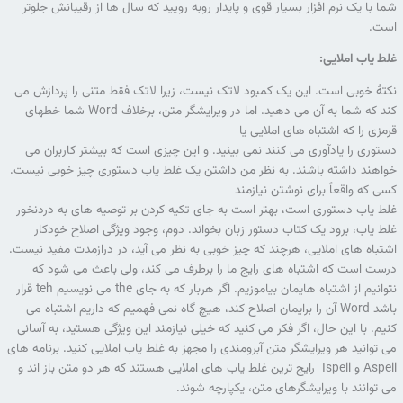
شما با یک نرم افزار بسیار قوی و پایدار روبه رویید که سال ها از رقیبانش جلوتر
است.
غلط یاب املایی:
نکتۀ خوبی است. این یک کمبود لاتک نیست، زیرا لاتک فقط متنی را پردازش می
کند که شما به آن می دهید. اما در ویرایشگر متن، برخلاف Word شما خطهای
قرمزی را که اشتباه های املایی یا
دستوری را یادآوری می کنند نمی بینید. و این چیزی است که بیشتر کاربران می
خواهند داشته باشند. به نظر من داشتن یک غلط یاب دستوری چیز خوبی نیست.
کسی که واقعاً برای نوشتن نیازمند
غلط یاب دستوری است، بهتر است به جای تکیه کردن بر توصیه های به دردنخور
غلط یاب، برود یک کتاب دستور زبان بخواند. دوم، وجود ویژگی اصلاح خودکار
اشتباه های املایی، هرچند که چیز خوبی به نظر می آید، در درازمدت مفید نیست.
درست است که اشتباه های رایج ما را برطرف می کند، ولی باعث می شود که
نتوانیم از اشتباه هایمان بیاموزیم. اگر هربار که به جای the می نویسیم teh قرار
باشد Word آن را برایمان اصلاح کند، هیچ گاه نمی فهمیم که داریم اشتباه می
کنیم. با این حال، اگر فکر می کنید که خیلی نیازمند این ویژگی هستید، به آسانی
می توانید هر ویرایشگر متن آبرومندی را مجهز به غلط یاب املایی کنید. برنامه های
Aspell و Ispell رایج ترین غلط یاب های املایی هستند که هر دو متن باز اند و
می توانند با ویرایشگرهای متن، یکپارچه شوند.