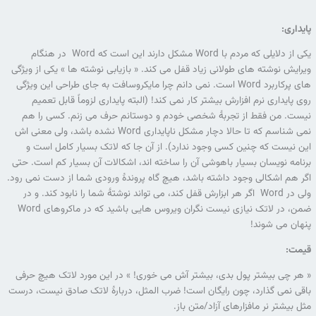
پایداری:
یکی از دلایلی که مردم با Word مشکل دارند این است که Word در هنگام
ویرایش نوشته های طولانی زیاد قفل می کند. « بازیابی نوشته ها » یکی از ویژگی
های پرکاربرد Word است. نمی دانم چرا مایکروسافت به جای طراحی این ویژگی
روی پایداری نرم افزارش بیشتر کار نمی کند! (البته پایداری لزوماً قابل تعمیم
نیست. من فقط از تجربۀ شخصی خودم و دوستانم حرف می زنم. کسی را هم
نمی شناسم که تا حالا دچار مشکل ناپایداری Word نشده باشد، ولی معنی اش
این نیست که چنین کسی وجود ندارد). از آن جا که لاتک بسیار کامل است و
برنامه نویسان بسیار باهوشی آن را ساخته اند، اشکالات آن بسیار کم است. حتی
اگر هم اشکالی وجود داشته باشد، هیچ گاه پروندۀ ورودی شما از دست نمی رود.
ولی در Word اگر هر ابزارش قفل کند، می تواند نوشتۀ شما را نابود کند. و در
ضمن، در لاتک نیازی نیست نگران ویروس هایی باشید که در ماکروهای Word
پنهان می شوند!
قیمت:
« هر چی بیشتر پول بدی، بیشتر آش می خوری! » در این مورد لاتک هیچ حرفی
باقی نمی گذارد، چون رایگان است! ضرب المثل، دربارۀ لاتک صادق نیست، درست
مثل بیشتر نر مافزارهای آزاد/متن باز.