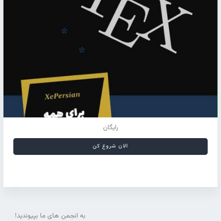
رایگان
الان شروع کن
به انجمن های ما بپیوندید!