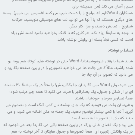
بسیار آسان می کند (من همیشه برای
همکاران Wordکارم که مراجع را با دست تایپ می کنند افسوس می خورم). بسته
های دیگری هستند که با آ نها می توانید نت های موسیقی بنویسید، حرکات
شطرنج را نمایش دهید، و هزار کار دیگر.
با توجه به سابقۀ زیاد تک، هر کاری که با لاتک بخواهید بکنید احتمالش زیاد
است که کسی قبلاً بسته ای برایش نوشته باشد.
تسلط بر نوشته:
شاید شما با رفتار غیرهوشمندانۀ Word حتی در نوشته های کوتاه هم روبه رو
شده باشید. مثلاً گاهی وقت ها می خواهید تصویری را در پایین صفحه بگذارید و
می دانید که تصویر در آن جا، جا
می شود، ولی Word نمی گذارد آن جا بگذاریدش! یا مثلاً در یک نوشتۀ ۳۰ صفحه
ای پر از شکل و جدول، یک بعدازظهر را صرف می کنید تا همه چیز مرتب شود؛
همۀ تصاویر سرجای خودشان باشند
و غیره. آن وقت می فهمید که یک جای نوشته تان کمی گنگ است و تصمیم می
گیرید آ نجا را کمی بیشتر توضیح دهید. یک جمله به متن اضافه می کنید، و می
بینید که یکی از تصویرها به صفحۀ بعد
می پرد و یک فضای خالی بزرگ در پایین صفحه باقی می گذارد! بعد می فهمید که
در یک واکنش زنجیره ای، همۀ تصویرها و جدول هایتان تا آخر نوشته به هم