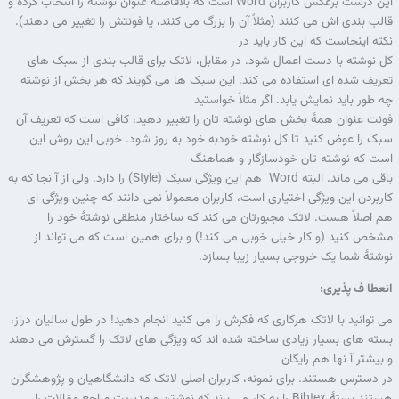
این درست برعکس کاربران Word است که بلافاصله عنوان نوشته را انتخاب کرده و
قالب بندی اش می کنند (مثلاً آن را بزرگ می کنند، یا فونتش را تغییر می دهند).
نکته اینجاست که این کار باید در
کل نوشته با دست اعمال شود. در مقابل، لاتک برای قالب بندی از سبک های
تعریف شده ای استفاده می کند. این سبک ها می گویند که هر بخش از نوشته
چه طور باید نمایش یابد. اگر مثلاً خواستید
فونت عنوان همۀ بخش های نوشته تان را تغییر دهید، کافی است که تعریف آن
سبک را عوض کنید تا کل نوشته خودبه خود به روز شود. خوبی این روش این
است که نوشته تان خودسازگار و هماهنگ
باقی می ماند. البته Word هم این ویژگی سبک (Style) را دارد. ولی از آ نجا که به
کاربردن این ویژگی اختیاری است، کاربران معمولاً نمی دانند که چنین ویژگی ای
هم اصلاً هست. لاتک مجبورتان می کند که ساختار منطقی نوشتۀ خود را
مشخص کنید (و کار خیلی خوبی می کند!) و برای همین است که می تواند از
نوشتۀ شما یک خروجی بسیار زیبا بسازد.
انعطا ف پذیری:
می توانید با لاتک هرکاری که فکرش را می کنید انجام دهید! در طول سالیان دراز،
بسته های بسیار زیادی ساخته شده اند که ویژگی های لاتک را گسترش می دهند
و بیشتر آ نها هم رایگان
در دسترس هستند. برای نمونه، کاربران اصلی لاتک که دانشگاهیان و پژوهشگران
هستند بستۀ Bibtex را به کار می برند که نوشتن و مدیریت مراجع مقالات را