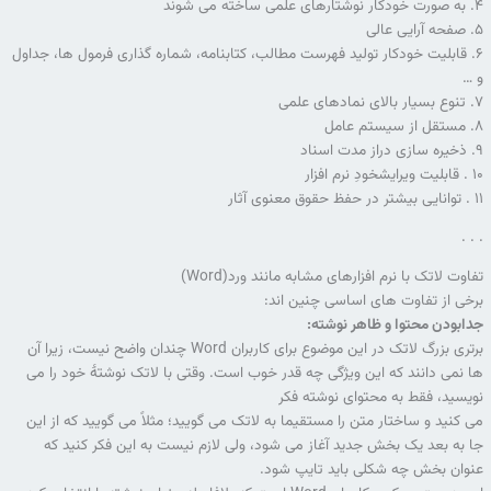
۴. به صورت خودکار نوشتارهای علمی ساخته می شوند
۵. صفحه آرایی عالی
۶. قابلیت خودکار تولید فهرست مطالب، کتابنامه، شماره گذاری فرمول ها، جداول
و …
۷. تنوع بسیار بالای نمادهای علمی
۸. مستقل از سیستم عامل
۹. ذخیره سازی دراز مدت اسناد
۱۰ . قابلیت ویرایشخودِ نرم افزار
۱۱ . توانایی بیشتر در حفظ حقوق معنوی آثار
. . .
تفاوت لاتک با نرم افزارهای مشابه مانند ورد(Word)
برخی از تفاوت های اساسی چنین اند:
جدابودن محتوا و ظاهر نوشته:
برتری بزرگ لاتک در این موضوع برای کاربران Word چندان واضح نیست، زیرا آن
ها نمی دانند که این ویژگی چه قدر خوب است. وقتی با لاتک نوشتۀ خود را می
نویسید، فقط به محتوای نوشته فکر
می کنید و ساختار متن را مستقیما به لاتک می گویید؛ مثلاً می گویید که از این
جا به بعد یک بخش جدید آغاز می شود، ولی لازم نیست به این فکر کنید که
عنوان بخش چه شکلی باید تایپ شود.