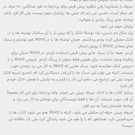
حروف را بشمارید! ولی تنظیم پیش فرض واژه پردازها به طور میانگین ۱۰۰ حرف در
هر سطر است. حدس می زنم که خیلی ها برایشان مهم نیست، ولی اگر قرار باشد
نوشته های بزرگ زیادی را بخوانید،
برایتان مهم می شود.
یک مثال دم دستی: یک نوشتۀ لاتک را که پیش تر با آن ساختار نوشته ها را در
لاتک معرفی کرده بودم برداشتم. همان نوشته ها را در Word هم نوشتم و سبک
های معادل Word را رویش اعمال
کردم. همه جا از سبک های پیش فرض استفاده کردم. در Word سبکی برای
چکیده وجود نداشت، برای همین فقط عنوان را پررنگ کردم. خروجی Word را با
خروجی لاتک مقایسه کنید. سبک هایی که Word به کار می برد چندان خوب
نیستند. البته می توان این سبک ها را آن قدر دستکاری کرد که تاحدی شبیه لاتک
شوند، ولی من ترجیح می دهم این کار را نکنم و به جایش با همان لاتکِ خودم
کار کنم!
بیشتر کتاب ها با لاتک حروف چینی می شوند. واژه پردازها برای این کار معمولاً
آن قدر خوب نیستند. آن ها را فقط نویسندگان برای نوشتن به کار می برند و
نوشته هایشان بعداً به نرم افزار
حروف چینی حرفه ای منتقل می شود. البته با Word هم می شود کتاب ها را
حرو فچینی کرد، همانطور که با پا هم می شود رانندگی کرد، ولی کار عاقلانه ای
نیست!