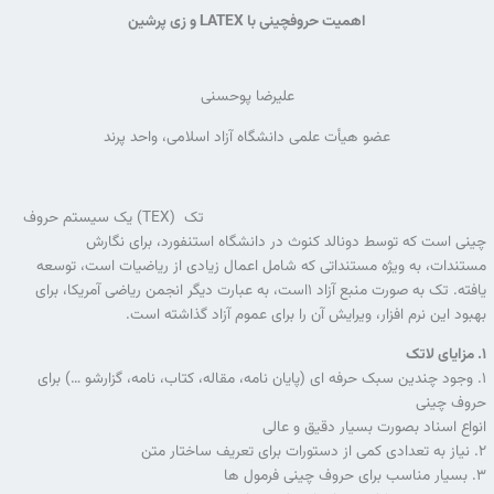
اهمیت حروفچینی با LATEX و زی پرشین
علیرضا پوحسنی
عضو هیأت علمی دانشگاه آزاد اسلامی، واحد پرند
تک (TEX) یک سیستم حروف
چینی است که توسط دونالد کنوث در دانشگاه استنفورد، برای نگارش
مستندات، به ویژه مستنداتی که شامل اعمال زیادی از ریاضیات است، توسعه
یافته. تک به صورت منبع آزاد ۱است، به عبارت دیگر انجمن ریاضی آمریکا، برای
بهبود این نرم افزار، ویرایش آن را برای عموم آزاد گذاشته است.
۱. مزایای لاتک
۱. وجود چندین سبک حرفه ای (پایان نامه، مقاله، کتاب، نامه، گزارشو …) برای
حروف چینی
انواع اسناد بصورت بسیار دقیق و عالی
۲. نیاز به تعدادی کمی از دستورات برای تعریف ساختار متن
۳. بسیار مناسب برای حروف چینی فرمول ها