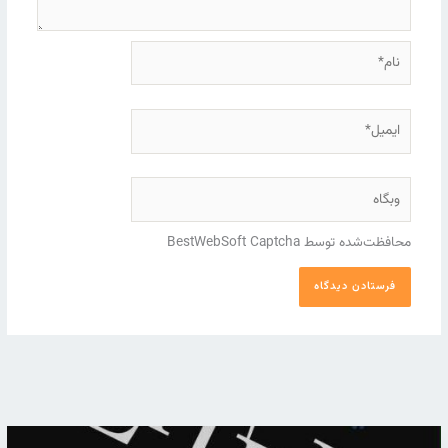
نام*
ایمیل*
وبگاه
محافظت‌شده توسط BestWebSoft Captcha