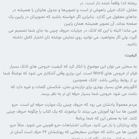
ریخته اند! واقعاً خنده دار است. در
مقابل، لاتک خیلی باهوش تر است و تصویرها و جدول هایتان را همیشه در
جاهای معقول می گذارد. بنابراین اگر خواسته باشید که تصویرتان در پایین یک
صفحه بماند، آن تصویر همیشه همان پایین
می ماند! البته با این که لاتک در جزئیات حروف چینی به جای شما تصمیم می
گیرد، ولی اگر بخواهید، می توانید روی نمایش نوشته تان اختیار کامل داشته
باشید.
کیفیت:
به سختی می توان این موضوع را انکار کرد که کیفیت خروجی های لاتک بسیار
فراتر از خروجی های Word است. این برتری وقتی آشکارتر می شود که نوشتۀ شما
پر از روابط ریاضی باشد. لاتک همچنین
الگوریتم های بسیار بهتری برای ترازبندی متن، شکستن کلمات و غیره دارد که
باعث می شود خروجی شما بسیار حرفه ای تر به نظر برسد.
مردم معمولاً یادشان می رود که حروف چینی یک مهارت حرفه ای است. حرو
فچین ها سا لها آموزش می بینند تا بیاموزند که یک کتاب را چگونه حروف چینی
کنند. اما به محض این که شما برنامۀ
واژه پردازتان را باز می کنید، مرتکب اشتباهات حرو فچینی می شوید. مثلاً حرو
فچین ها می دانند که خواندن سطرهایی که پهنایشان ۶۶ حرف است آسان تر
است. به کتاب هایتان نگاه کنید و تعداد