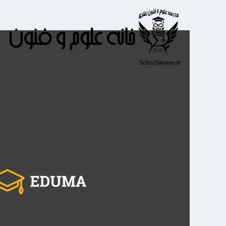
رش
ه
حتوا