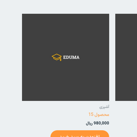
آشپزی
محصول 15
980,000
ریال