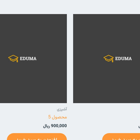
آشپزی
محصول 5
900,000
ریال