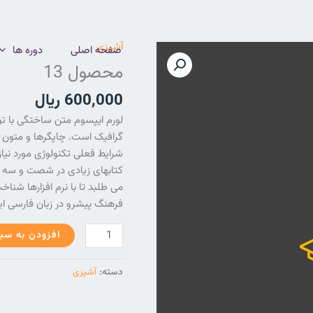
آشپزی
محصول
صفحه اصلی
دوره ها
13
محصول 13
عدد
600,000
ریال
لورم ایپسوم متن ساختگی با تو
گرافیک است. چاپگرها و متون ب
شرایط فعلی تکنولوژی مورد نیاز
کتابهای زیادی در شصت و سه 
می طلبد تا با نرم افزارها شنا
فرهنگ پیشرو در زبان فارسی ای
افزودن به سب
دسته:
آشپزی