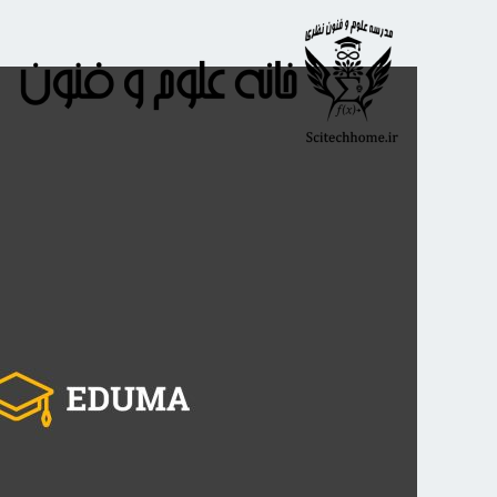
رش
ه
حتوا