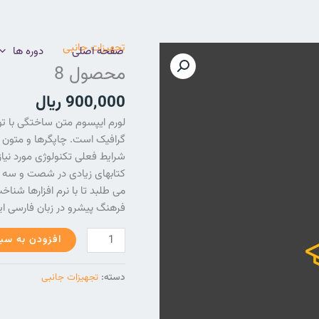
تجهیزات جانبی
محصول
صفحه اصلی
دوره ها
8
محصول 8
عدد
900,000
ریال
لورم ایپسوم متن ساختگی با تو
گرافیک است. چاپگرها و متون ب
شرایط فعلی تکنولوژی مورد نیاز
کتابهای زیادی در شصت و سه 
می طلبد تا با نرم افزارها شنا
فرهنگ پیشرو در زبان فارسی ای
افزودن به سب
دسته:
تجهیزات جانبی