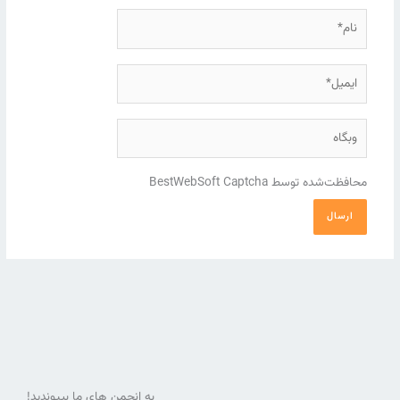
نام*
ایمیل*
وبگاه
محافظت‌شده توسط BestWebSoft Captcha
به انجمن های ما بپیوندید!