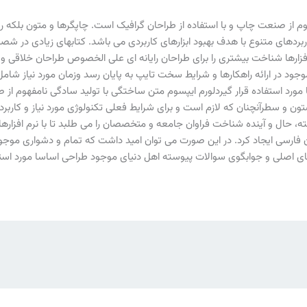
م از صنعت چاپ و با استفاده از طراحان گرافیک است. چاپگرها و متون بلکه رو
اربردهای متنوع با هدف بهبود ابزارهای کاربردی می باشد. کتابهای زیادی در
فزارها شناخت بیشتری را برای طراحان رایانه ای علی الخصوص طراحان خلاقی و ف
ود در ارائه راهکارها و شرایط سخت تایپ به پایان رسد وزمان مورد نیاز شا
رد استفاده قرار گیردلورم ایپسوم متن ساختگی با تولید سادگی نامفهوم از ص
ون و سطرآنچنان که لازم است و برای شرایط فعلی تکنولوژی مورد نیاز و کاربرد
حال و آینده شناخت فراوان جامعه و متخصصان را می طلبد تا با نرم افزارها ش
ارسی ایجاد کرد. در این صورت می توان امید داشت که تمام و دشواری موجود د
ی اصلی و جوابگوی سوالات پیوسته اهل دنیای موجود طراحی اساسا مورد استفا