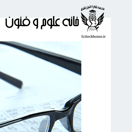
رش
ه
حتوا