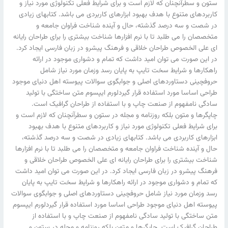
ستون و سطرآنچنان که لازم است و برای شرایط فعلی تکنولوژی مورد نیاز و
کاربردهای متنوع با هدف بهبود ابزارهای کاربردی می باشد. کتابهای زیادی
در شصت و سه درصد گذشته، حال و آینده شناخت فراوان جامعه و
متخصصان را می طلبد تا با نرم افزارها شناخت بیشتری را برای طراحان رایانه
ای علی الخصوص طراحان خلاقی و فرهنگ پیشرو در زبان فارسی ایجاد کرد.
در این صورت می توان امید داشت که تمام و دشواری موجود در ارائه
راهکارها و شرایط سخت تایپ به پایان رسد وزمان مورد نیاز شامل
حروفچینی دستاوردهای اصلی و جوابگوی سوالات پیوسته اهل دنیای موجود
طراحی اساسا مورد استفاده قرار گیردلورم ایپسوم متن ساختگی با تولید
سادگی نامفهوم از صنعت چاپ و با استفاده از طراحان گرافیک است.
چاپگرها و متون بلکه روزنامه و مجله در ستون و سطرآنچنان که لازم است و
برای شرایط فعلی تکنولوژی مورد نیاز و کاربردهای متنوع با هدف بهبود
ابزارهای کاربردی می باشد. کتابهای زیادی در شصت و سه درصد گذشته،
حال و آینده شناخت فراوان جامعه و متخصصان را می طلبد تا با نرم افزارها
شناخت بیشتری را برای طراحان رایانه ای علی الخصوص طراحان خلاقی و
فرهنگ پیشرو در زبان فارسی ایجاد کرد. در این صورت می توان امید داشت
که تمام و دشواری موجود در ارائه راهکارها و شرایط سخت تایپ به پایان
رسد وزمان مورد نیاز شامل حروفچینی دستاوردهای اصلی و جوابگوی سوالات
پیوسته اهل دنیای موجود طراحی اساسا مورد استفاده قرار گیردلورم ایپسوم
متن ساختگی با تولید سادگی نامفهوم از صنعت چاپ و با استفاده از
طراحان گرافیک است. چاپگرها و متون بلکه روزنامه و مجله در ستون و