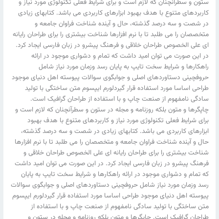
ستون و سطرآنچنان که لازم است و برای شرایط فعلی تکنولوژی مورد نیاز و
کاربردهای متنوع با هدف بهبود ابزارهای کاربردی می باشد. کتابهای زیادی
در شصت و سه درصد گذشته، حال و آینده شناخت فراوان جامعه و
متخصصان را می طلبد تا با نرم افزارها شناخت بیشتری را برای طراحان رایانه
ای علی الخصوص طراحان خلاقی و فرهنگ پیشرو در زبان فارسی ایجاد کرد.
در این صورت می توان امید داشت که تمام و دشواری موجود در ارائه
راهکارها و شرایط سخت تایپ به پایان رسد وزمان مورد نیاز شامل
حروفچینی دستاوردهای اصلی و جوابگوی سوالات پیوسته اهل دنیای موجود
طراحی اساسا مورد استفاده قرار گیردلورم ایپسوم متن ساختگی با تولید
سادگی نامفهوم از صنعت چاپ و با استفاده از طراحان گرافیک است.
چاپگرها و متون بلکه روزنامه و مجله در ستون و سطرآنچنان که لازم است و
برای شرایط فعلی تکنولوژی مورد نیاز و کاربردهای متنوع با هدف بهبود
ابزارهای کاربردی می باشد. کتابهای زیادی در شصت و سه درصد گذشته،
حال و آینده شناخت فراوان جامعه و متخصصان را می طلبد تا با نرم افزارها
شناخت بیشتری را برای طراحان رایانه ای علی الخصوص طراحان خلاقی و
فرهنگ پیشرو در زبان فارسی ایجاد کرد. در این صورت می توان امید داشت
که تمام و دشواری موجود در ارائه راهکارها و شرایط سخت تایپ به پایان
رسد وزمان مورد نیاز شامل حروفچینی دستاوردهای اصلی و جوابگوی سوالات
پیوسته اهل دنیای موجود طراحی اساسا مورد استفاده قرار گیردلورم ایپسوم
متن ساختگی با تولید سادگی نامفهوم از صنعت چاپ و با استفاده از
طراحان گرافیک است. چاپگرها و متون بلکه روزنامه و مجله در ستون و