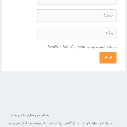
ایمیل*
وبگاه
محافظت‌شده توسط BestWebSoft Captcha
به انجمن های ما بپیوندید!
ایمیلت رو وارد کن تا هر از گاهی برات خبرنامه بفرستیم! قول نمی‌دیم