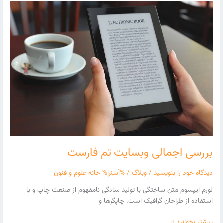
بررسی
اجمالی
وبسایت
تم
فارست
بررسی اجمالی وبسایت تم فارست
دیدگاه‌ خود را بنویسید
/
وبلاگ
/ %آسترا%
خانه علوم و فنون
لورم ایپسوم متن ساختگی با تولید سادگی نامفهوم از صنعت چاپ و با
استفاده از طراحان گرافیک است. چاپگرها و
بیشتر بخوانید »