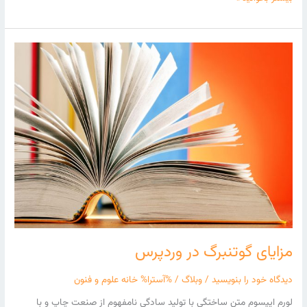
مزایای
گوتنبرگ
در
وردپرس
مزایای گوتنبرگ در وردپرس
دیدگاه‌ خود را بنویسید
/
وبلاگ
/ %آسترا%
خانه علوم و فنون
لورم ایپسوم متن ساختگی با تولید سادگی نامفهوم از صنعت چاپ و با