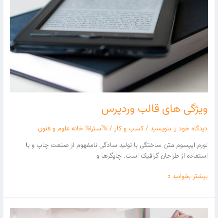
ویژگی های قالب وردپرس
دیدگاه‌ خود را بنویسید
/
کسب و کار
/ %آسترا%
خانه علوم و فنون
لورم ایپسوم متن ساختگی با تولید سادگی نامفهوم از صنعت چاپ و با
استفاده از طراحان گرافیک است. چاپگرها و
بیشتر بخوانید »
مزایای