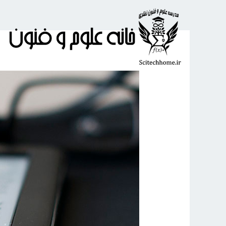
رش
ه
حتوا