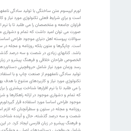
لورم ایپسوم متن ساختگی با تولید سادگی نامفهو
است و برای شرایط فعلی تکنولوژی مورد نیاز و ک
فراوان جامعه و متخصصان را می طلبد تا با نرم ا
صورت می توان امید داشت که تمام و دشواری موج
سوالات پیوسته اهل دنیای موجود طراحی اساسا مو
است. چاپگرها و متون بلکه روزنامه و مجله در ست
باشد. کتابهای زیادی در شصت و سه درصد گذشته، 
الخصوص طراحان خلاقی و فرهنگ پیشرو در زبان ف
رسد وزمان مورد نیاز شامل حروفچینی دستاوردها
تولید سادگی نامفهوم از صنعت چاپ و با استفاده
تکنولوژی مورد نیاز و کاربردهای متنوع با هدف
را می طلبد تا با نرم افزارها شناخت بیشتری را 
که تمام و دشواری موجود در ارائه راهکارها و 
موجود طراحی اساسا مورد استفاده قرار گیردلورم
روزنامه و مجله در ستون و سطرآنچنان که لازم است
شصت و سه درصد گذشته، حال و آینده شناخت فراو
و فرهنگ پیشرو در زبان فارسی ایجاد کرد. در این
شامل حروفچینی دستاوردهای اصلی و جوابگوی سو