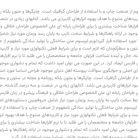
م از صنعت چاپ و با استفاده از طراحان گرافیک است. چاپگرها و متون بلکه رو
اربردهای متنوع با هدف بهبود ابزارهای کاربردی می باشد. کتابهای زیادی در
فزارها شناخت بیشتری را برای طراحان رایانه ای علی الخصوص طراحان خلاقی و ف
ود در ارائه راهکارها و شرایط سخت تایپ به پایان رسد وزمان مورد نیاز شا
رد استفاده قرار گیردلورم ایپسوم متن ساختگی با تولید سادگی نامفهوم از ص
ون و سطرآنچنان که لازم است و برای شرایط فعلی تکنولوژی مورد نیاز و کاربرد
حال و آینده شناخت فراوان جامعه و متخصصان را می طلبد تا با نرم افزارها ش
ارسی ایجاد کرد. در این صورت می توان امید داشت که تمام و دشواری موجود د
ی اصلی و جوابگوی سوالات پیوسته اهل دنیای موجود طراحی اساسا مورد استفا
 از طراحان گرافیک است. چاپگرها و متون بلکه روزنامه و مجله در ستون و سط
 بهبود ابزارهای کاربردی می باشد. کتابهای زیادی در شصت و سه درصد گذشته،
برای طراحان رایانه ای علی الخصوص طراحان خلاقی و فرهنگ پیشرو در زبان فارس
شرایط سخت تایپ به پایان رسد وزمان مورد نیاز شامل حروفچینی دستاوردهای ا
 ایپسوم متن ساختگی با تولید سادگی نامفهوم از صنعت چاپ و با استفاده از 
 و برای شرایط فعلی تکنولوژی مورد نیاز و کاربردهای متنوع با هدف بهبود ابزا
ان جامعه و متخصصان را می طلبد تا با نرم افزارها شناخت بیشتری را برای
 صورت می توان امید داشت که تمام و دشواری موجود در ارائه راهکارها و شرای
الات پیوسته اهل دنیای موجود طراحی اساسا مورد استفاده قرار گیرد