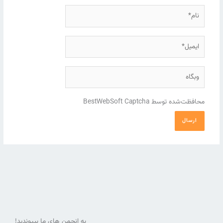
نام*
ایمیل*
وبگاه
محافظت‌شده توسط BestWebSoft Captcha
به انجمن های ما بپیوندید!